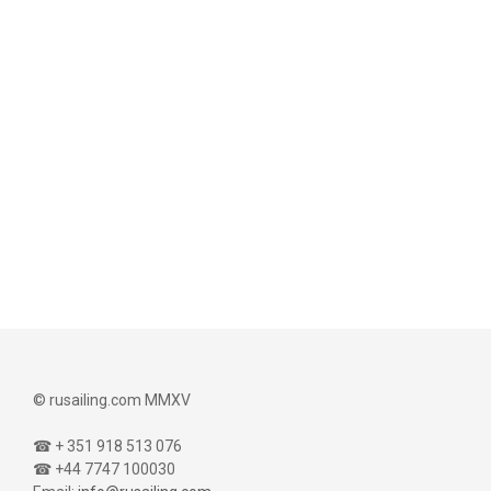
© rusailing.com MMXV
☎ + 351 918 513 076
☎ +44 7747 100030